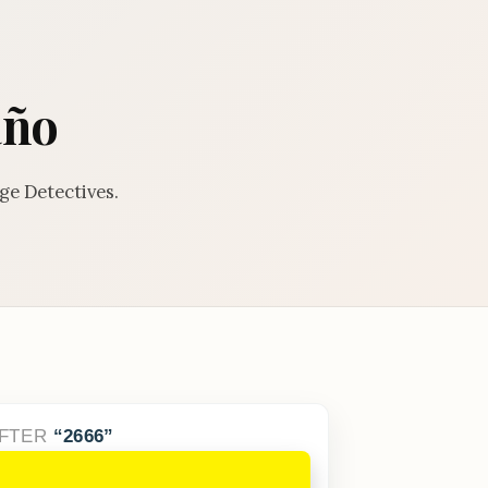
año
ge Detectives.
FTER
2666